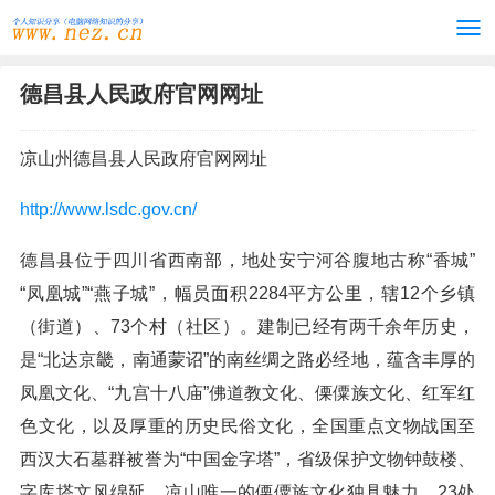
德昌县人民政府官网网址
凉山州德昌县人民政府官网网址
http://www.lsdc.gov.cn/
德昌县位于四川省西南部，地处安宁河谷腹地古称“香城”
“凤凰城”“燕子城”，幅员面积2284平方公里，辖12个乡镇
（街道）、73个村（社区）。建制已经有两千余年历史，
是“北达京畿，南通蒙诏”的南丝绸之路必经地，蕴含丰厚的
凤凰文化、“九宫十八庙”佛道教文化、傈僳族文化、红军红
色文化，以及厚重的历史民俗文化，全国重点文物战国至
西汉大石墓群被誉为“中国金字塔”，省级保护文物钟鼓楼、
字库塔文风绵延，凉山唯一的傈僳族文化独具魅力，23处